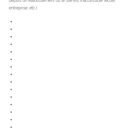
depuis un établissement où le site est inaccessible (école,
entreprise, etc.).